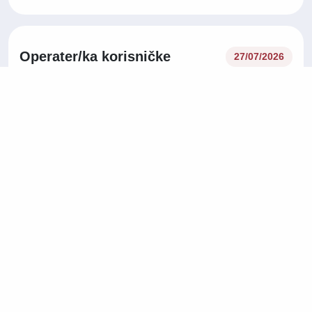
Operater/ka korisničke
27/07/2026
podrške na njemačkom jeziku
Korisnička podrška
Tuzla
Na licu mjesta
Operater/ka korisničke
27/07/2026
podrške na njemačkom jeziku
Korisnička podrška
Sarajevo
Na licu mjesta