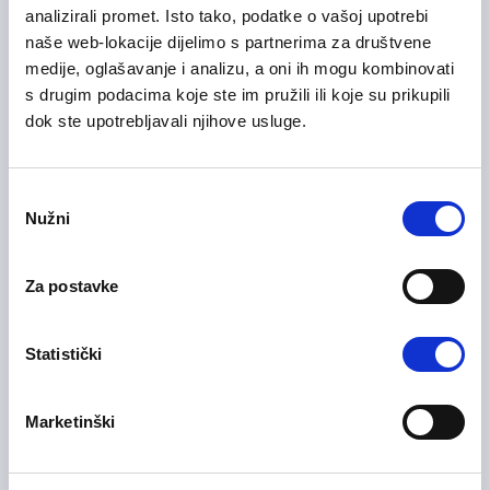
Voditelj slušnog centra
analizirali promet. Isto tako, podatke o vašoj upotrebi
naše web-lokacije dijelimo s partnerima za društvene
Administracija / uredski poslovi
medije, oglašavanje i analizu, a oni ih mogu kombinovati
Sarajevo
Na licu mjesta
s drugim podacima koje ste im pružili ili koje su prikupili
dok ste upotrebljavali njihove usluge.
06/07/2026
Voditelj slušnog centra
Consent
Nužni
Selection
Administracija / uredski poslovi
Bihać
Na licu mjesta
Za postavke
Statistički
Operater/ka u odjelu Quality
30/06/2026
Call
Marketinški
Korisnička podrška