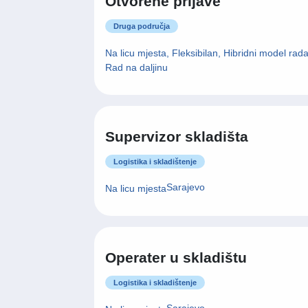
Bosna i Hercegovina
Rad na daljinu
Otvorene prijave
Ova web-stranica koristi 
Druga područja
Kolačiće upotrebljavamo ka
Na licu mjesta, Fleksibilan, Hibridni model rada
medija i analizirali promet
Rad na daljinu
za društvene medije, oglaš
pružili ili koje su prikupili
Supervizor skladišta
Logistika i skladištenje
Consent
Nužni
Za p
Selection
Sarajevo
Na licu mjesta