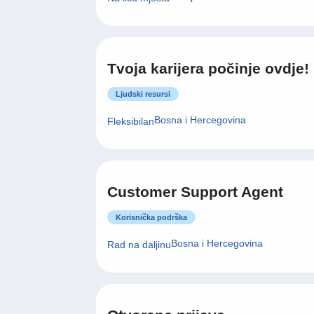
Asistent/ica izvršnog
direktora
Administracija / uredski poslovi
Sarajevo
Na licu mjesta
Tvoja karijera počinje ovdje!
Ljudski resursi
Bosna i Hercegovina
Fleksibilan
Customer Support Agent
Korisnička podrška