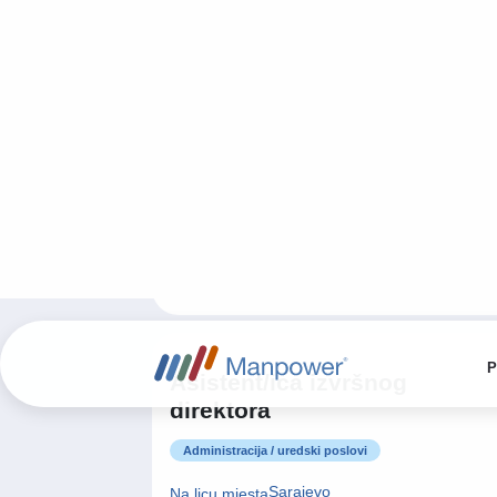
Sarajevo
Na licu mjesta
Field Services Coordinator
Upravljanje i menadžment
Sarajevo
Transport coordinator
Logistika i skladištenje
Sarajevo
Na licu mjesta