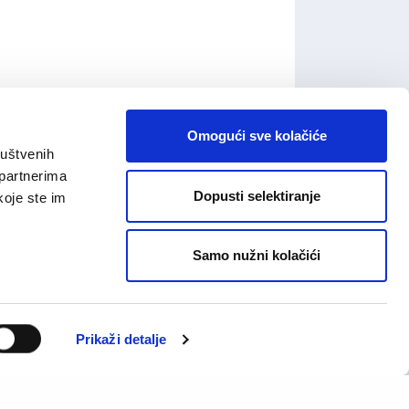
Omogući sve kolačiće
ruštvenih
 partnerima
Dopusti selektiranje
koje ste im
Samo nužni kolačići
Prikaži detalje