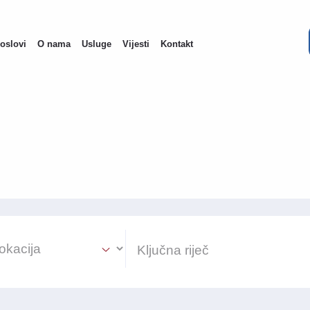
oslovi
O nama
Usluge
Vijesti
Kontakt
ain
avigation
ion Select