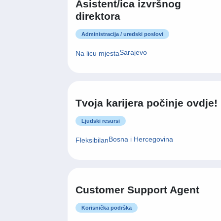
Asistent/ica izvršnog
direktora
Administracija / uredski poslovi
Sarajevo
Na licu mjesta
Tvoja karijera počinje ovdje!
Ljudski resursi
Bosna i Hercegovina
Fleksibilan
Customer Support Agent
Korisnička podrška