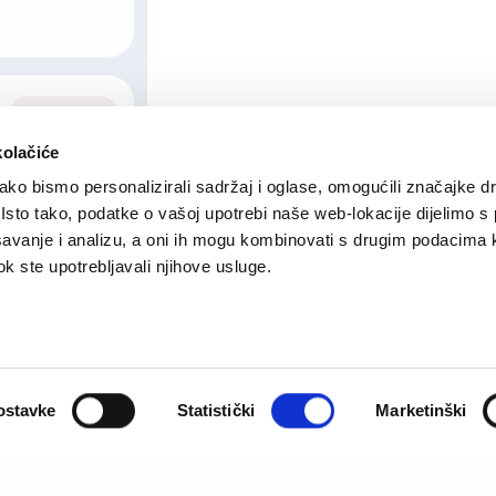
06/11/2024
kolačiće
ko bismo personalizirali sadržaj i oglase, omogućili značajke d
Bosna i
,
. Isto tako, podatke o vašoj upotrebi naše web-lokacije dijelimo s
Hercegovina
avanje i analizu, a oni ih mogu kombinovati s drugim podacima 
 dok ste upotrebljavali njihove usluge.
05/08/2026
ostavke
Statistički
Marketinški