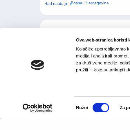
Bosna i Hercegovina
Rad na daljinu
Otvorene prijave
Ova web-stranica koristi 
Druga područja
Kolačiće upotrebljavamo ka
Na licu mjesta, Fleksibilan, Hibridni model rada
medija i analizirali promet
Rad na daljinu
za društvene medije, oglaš
pružili ili koje su prikupili
Supervizor skladišta
Logistika i skladištenje
Consent
Nužni
Za p
Selection
Sarajevo
Na licu mjesta