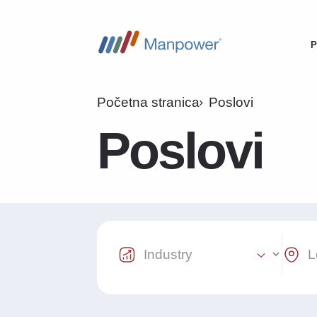
P
M
n
Početna stranica
Poslovi
Poslovi
Industry Select
Locat