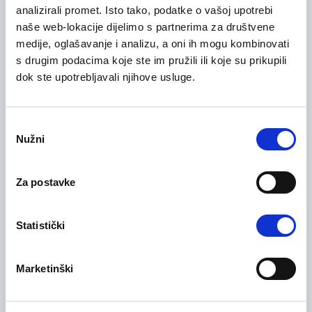
Office Administrator
analizirali promet. Isto tako, podatke o vašoj upotrebi
naše web-lokacije dijelimo s partnerima za društvene
Administracija / uredski poslovi
medije, oglašavanje i analizu, a oni ih mogu kombinovati
Sarajevo
Na licu mjesta
s drugim podacima koje ste im pružili ili koje su prikupili
dok ste upotrebljavali njihove usluge.
06/07/2026
Voditelj slušnog centra
Consent
Nužni
Selection
Administracija / uredski poslovi
Sarajevo
Na licu mjesta
Za postavke
Statistički
06/07/2026
Voditelj slušnog centra
Marketinški
Administracija / uredski poslovi
Bihać
Na licu mjesta