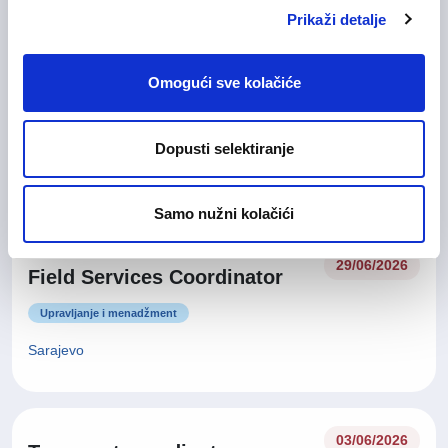
Prikaži detalje
Operater/ka u odjelu Quality
30/06/2026
Omogući sve kolačiće
Call
Korisnička podrška
Dopusti selektiranje
Sarajevo
Na licu mjesta
Samo nužni kolačići
29/06/2026
Field Services Coordinator
Upravljanje i menadžment
Sarajevo
03/06/2026