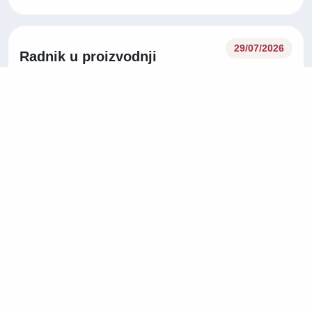
29/07/2026
Radnik u proizvodnji
Proizvodnja
Slovenija
Na licu mjesta
Operater/ka korisničke
27/07/2026
podrške na njemačkom jeziku
Korisnička podrška
Tuzla
Na licu mjesta