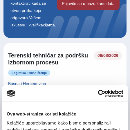
kontaktirati kada se
Prijavite se u bazu kandidata
otvori prilika koja
odgovara Vašem
iskustvu i kvalifikacijama.
Terenski tehničar za podršku
06/08/2026
izbornom procesu
Logistika i skladištenje
Bosna i Hercegovina
06/08/2026
Operater na biračkom mjestu
Ova web-stranica koristi kolačiće
Kolačiće upotrebljavamo kako bismo personalizirali
Logistika i skladištenje
sadržaj i oglase, omogućili značajke društvenih medija i