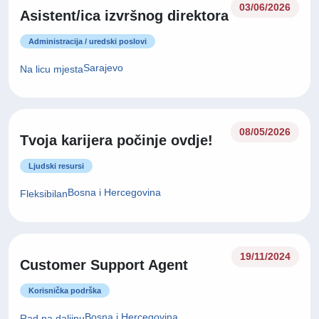
03/06/2026
Asistent/ica izvršnog direktora
Administracija / uredski poslovi
Sarajevo
Na licu mjesta
08/05/2026
Tvoja karijera počinje ovdje!
Ljudski resursi
Bosna i Hercegovina
Fleksibilan
19/11/2024
Customer Support Agent
Korisnička podrška
Bosna i Hercegovina
Rad na daljinu