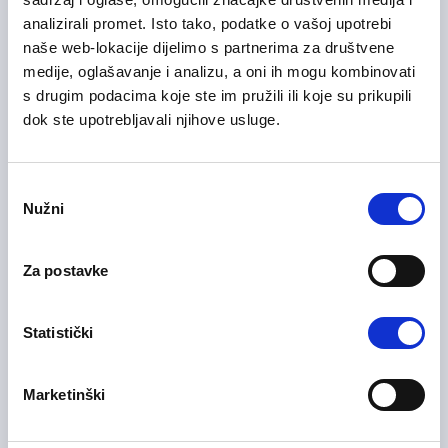
Bosna i Hercegovina
analizirali promet. Isto tako, podatke o vašoj upotrebi
naše web-lokacije dijelimo s partnerima za društvene
medije, oglašavanje i analizu, a oni ih mogu kombinovati
s drugim podacima koje ste im pružili ili koje su prikupili
27/07/2026
Kontrolor glasačkih listića
dok ste upotrebljavali njihove usluge.
Logistika i skladištenje
Consent
Tuzlanski kanton
Na licu mjesta
Nužni
Selection
Za postavke
10/07/2026
Business Assistant
Administracija / uredski poslovi
Statistički
Sarajevo
Na licu mjesta
Marketinški