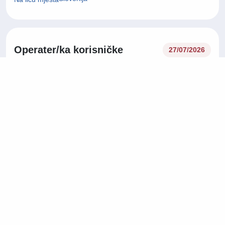
Operater/ka korisničke
27/07/2026
podrške na njemačkom jeziku
Korisnička podrška
Tuzla
Na licu mjesta
Operater/ka korisničke
27/07/2026
podrške na njemačkom jeziku
Korisnička podrška
Sarajevo
Na licu mjesta