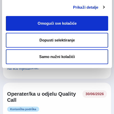
06/07/2026
Voditelj slušnog centra
Prikaži detalje
Administracija / uredski poslovi
Omogući sve kolačiće
Sarajevo
Na licu mjesta
Dopusti selektiranje
06/07/2026
Voditelj slušnog centra
Samo nužni kolačići
Administracija / uredski poslovi
Bihać
Na licu mjesta
Operater/ka u odjelu Quality
30/06/2026
Call
Korisnička podrška