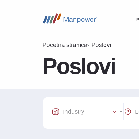
P
M
n
Početna stranica
Poslovi
Poslovi
Industry Select
Locat