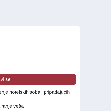
avi se
nje hotelskih soba i pripadajućih
tiranje veša