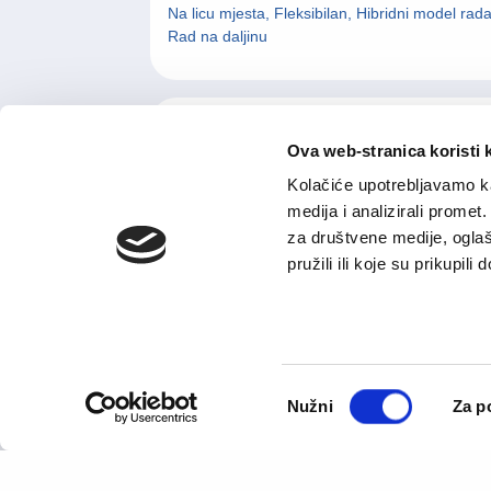
Na licu mjesta, Fleksibilan, Hibridni model rada
Rad na daljinu
Supervizor skladišta
Ova web-stranica koristi 
Kolačiće upotrebljavamo ka
Logistika i skladištenje
medija i analizirali promet
Sarajevo
Na licu mjesta
za društvene medije, oglaš
pružili ili koje su prikupili
Operater u skladištu
Logistika i skladištenje
Consent
Nužni
Za p
Selection
Sarajevo
Na licu mjesta