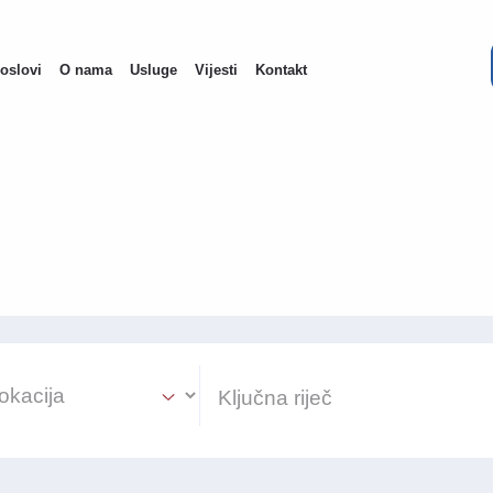
oslovi
O nama
Usluge
Vijesti
Kontakt
ain
avigation
ion Select