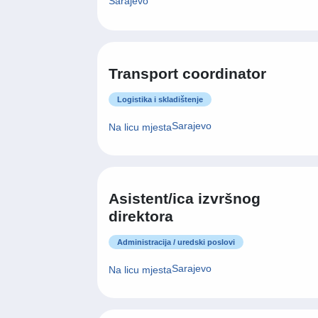
Sarajevo
Transport coordinator
Logistika i skladištenje
Sarajevo
Na licu mjesta
Asistent/ica izvršnog
direktora
Administracija / uredski poslovi
Sarajevo
Na licu mjesta