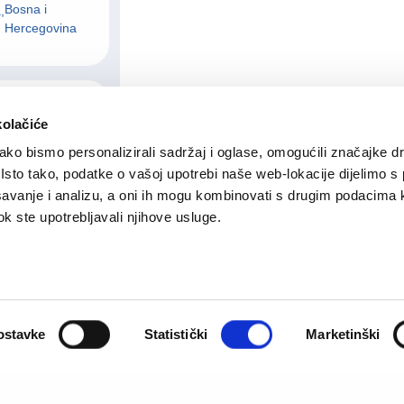
Bosna i
,
Hercegovina
05/08/2026
kolačiće
ko bismo personalizirali sadržaj i oglase, omogućili značajke d
. Isto tako, podatke o vašoj upotrebi naše web-lokacije dijelimo s
avanje i analizu, a oni ih mogu kombinovati s drugim podacima 
 dok ste upotrebljavali njihove usluge.
05/08/2026
ostavke
Statistički
Marketinški