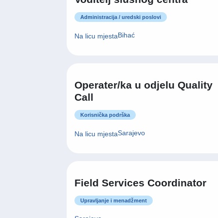
Administracija / uredski poslovi
Bihać
Na licu mjesta
Operater/ka u odjelu Quality
Call
Korisnička podrška
Sarajevo
Na licu mjesta
Field Services Coordinator
Upravljanje i menadžment