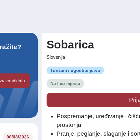
Sobarica
ražite?
Slovenija
Turizam i ugostiteljstvo
azu kandidata
Na licu mjesta
Prij
Pospremanje, uređivanje i čišće
prostorija
Pranje, peglanje, slaganje i sor
06/08/2026