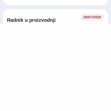
29/07/2026
Radnik u proizvodnji
Proizvodnja
Slovenija
Na licu mjesta
Operater/ka korisničke
27/07/2026
podrške na njemačkom jeziku
Korisnička podrška
Tuzla
Na licu mjesta