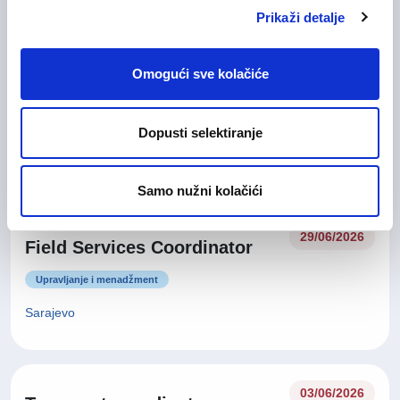
Prikaži detalje
Operater/ka u odjelu Quality
30/06/2026
Omogući sve kolačiće
Call
Korisnička podrška
Dopusti selektiranje
Sarajevo
Na licu mjesta
Samo nužni kolačići
29/06/2026
Field Services Coordinator
Upravljanje i menadžment
Sarajevo
03/06/2026