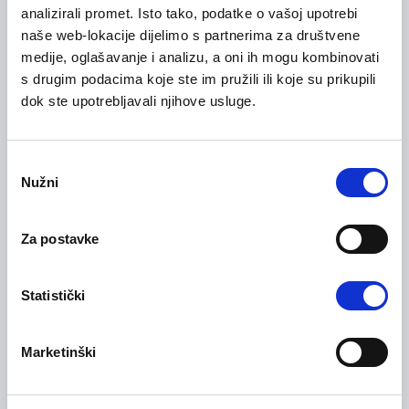
Office Administrator
analizirali promet. Isto tako, podatke o vašoj upotrebi
naše web-lokacije dijelimo s partnerima za društvene
Administracija / uredski poslovi
medije, oglašavanje i analizu, a oni ih mogu kombinovati
Sarajevo
Na licu mjesta
s drugim podacima koje ste im pružili ili koje su prikupili
dok ste upotrebljavali njihove usluge.
06/07/2026
Voditelj slušnog centra
Consent
Nužni
Selection
Administracija / uredski poslovi
Sarajevo
Na licu mjesta
Za postavke
Statistički
06/07/2026
Voditelj slušnog centra
Marketinški
Administracija / uredski poslovi
Bihać
Na licu mjesta