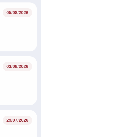
05/08/2026
kolačiće
03/08/2026
ko bismo personalizirali sadržaj i oglase, omogućili značajke d
. Isto tako, podatke o vašoj upotrebi naše web-lokacije dijelimo s
avanje i analizu, a oni ih mogu kombinovati s drugim podacima 
 dok ste upotrebljavali njihove usluge.