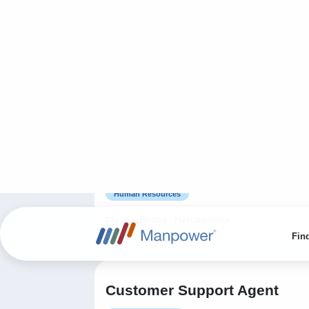
Logistics, Warehousing and Transport
Sarajevo
On-site
Asistent/ica izvršnog
direktora
Administative work / Office work
Sarajevo
On-site
Tvoja karijera počinje ovdje!
Human Resources
Bosna i Hercegovina
Flexible