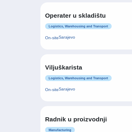
Logistics, Warehousing and Transport
Sarajevo
On-site
Operater u skladištu
Logistics, Warehousing and Transport
Sarajevo
On-site
Ova web-stranica koristi 
Viljuškarista
Kolačiće upotrebljavamo ka
medija i analizirali promet
Logistics, Warehousing and Transport
za društvene medije, oglaš
pružili ili koje su prikupili
Sarajevo
On-site