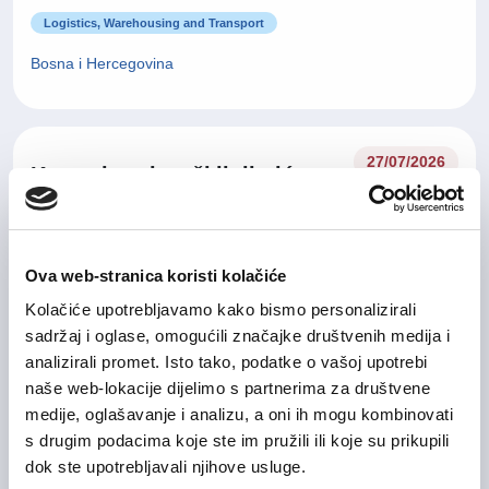
Logistics, Warehousing and Transport
Bosna i Hercegovina
27/07/2026
Kontrolor glasačkih listića
Logistics, Warehousing and Transport
Tuzlanski kanton
On-site
Ova web-stranica koristi kolačiće
Kolačiće upotrebljavamo kako bismo personalizirali
sadržaj i oglase, omogućili značajke društvenih medija i
10/07/2026
analizirali promet. Isto tako, podatke o vašoj upotrebi
Business Assistant
naše web-lokacije dijelimo s partnerima za društvene
Administative work / Office work
medije, oglašavanje i analizu, a oni ih mogu kombinovati
s drugim podacima koje ste im pružili ili koje su prikupili
Sarajevo
On-site
dok ste upotrebljavali njihove usluge.