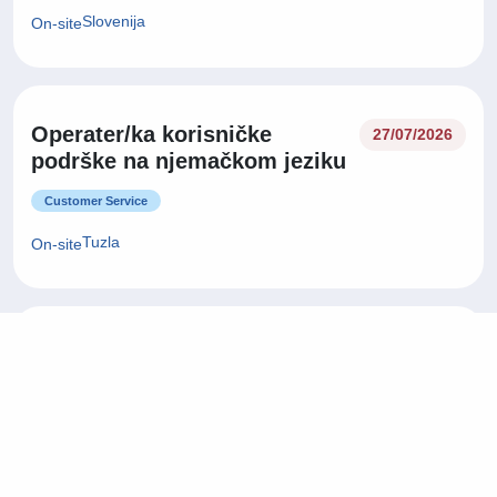
Slovenija
On-site
Operater/ka korisničke
27/07/2026
podrške na njemačkom jeziku
Customer Service
Tuzla
On-site
Operater/ka korisničke
27/07/2026
podrške na njemačkom jeziku
Customer Service
Sarajevo
On-site