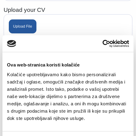
Upload your CV
Upload File
Allowed extensions: doc, docx, pdf, txt. Maximum
file size: 50MB.
Ova web-stranica koristi kolačiće
How many years of experience do you have?
Kolačiće upotrebljavamo kako bismo personalizirali
sadržaj i oglase, omogućili značajke društvenih medija i
analizirali promet. Isto tako, podatke o vašoj upotrebi
naše web-lokacije dijelimo s partnerima za društvene
What would be your financial expectations for this
medije, oglašavanje i analizu, a oni ih mogu kombinovati
position?
s drugim podacima koje ste im pružili ili koje su prikupili
dok ste upotrebljavali njihove usluge.