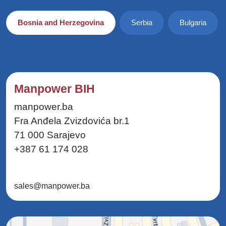
Bosnia and Herzegovina
Serbia
Bulgaria
Manpower BIH
manpower.ba
Fra Anđela Zvizdovića br.1
71 000 Sarajevo
+387 61 174 028
sales@manpower.ba