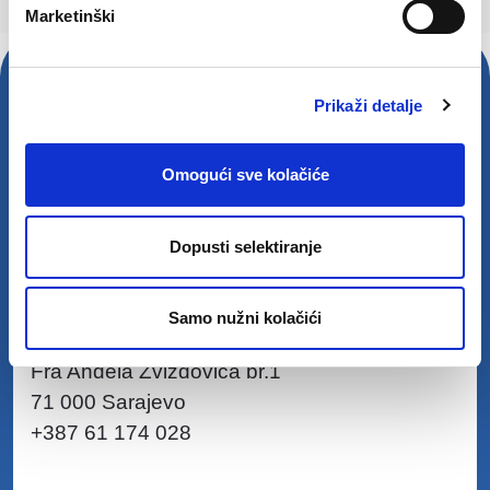
Marketinški
Naši Uredi
Prikaži detalje
Bosna i Hercegovina
Bugarska
Slovenija
Omogući sve kolačiće
Dopusti selektiranje
Manpower BIH
Samo nužni kolačići
manpower.ba
Fra Anđela Zvizdovića br.1
71 000 Sarajevo
+387 61 174 028