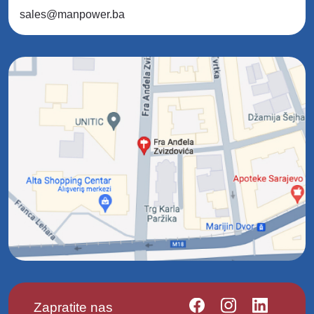
sales@manpower.ba
Zapratite nas