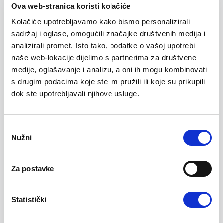
Ova web-stranica koristi kolačiće
Izjavi o privatnosti
. Moji lični podaci bit će čuvani do 24
mjeseca ili do povlačenja moje saglasnosti.
*
Kolačiće upotrebljavamo kako bismo personalizirali
sadržaj i oglase, omogućili značajke društvenih medija i
analizirali promet. Isto tako, podatke o vašoj upotrebi
naše web-lokacije dijelimo s partnerima za društvene
Saglasan/na sam s obradom mojih ličnih podataka u
medije, oglašavanje i analizu, a oni ih mogu kombinovati
marketinške svrhe, uključujući primanje informacija o
s drugim podacima koje ste im pružili ili koje su prikupili
događajima, webinarima, newsletterima i srodnim
dok ste upotrebljavali njihove usluge.
komunikacijama, kako je opisano u
Izjavi o privatnosti
. Moji lični
podaci bit će čuvani do 24 mjeseca ili do povlačenja moje
saglasnosti.
Consent
Nužni
Selection
Unesite znakove prikazane na slici.
Za postavke
Statistički