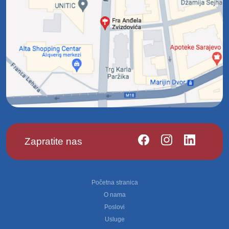
Zapratite nas
Footer
Početna stranica
O nama
Poslovi
Usluge