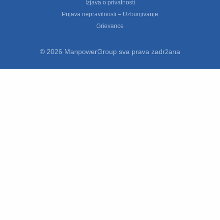
Izjava o privatnosti
Prijava nepravilnosti – Uzbunjivanje
Grievance
© 2026 ManpowerGroup sva prava zadržana