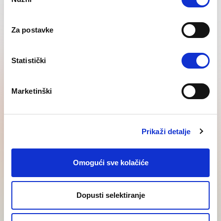
Selection
Regrutacija za strana
Za postavke
tržišta
Statistički
Vidi sve
Marketinški
Prikaži detalje
Posljednje
Regional SEE
Omogući sve kolačiće
vijesti
insights
Dopusti selektiranje