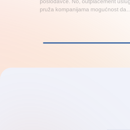
poslodavce. No, outplacement uslu
pruža kompanijama mogućnost da