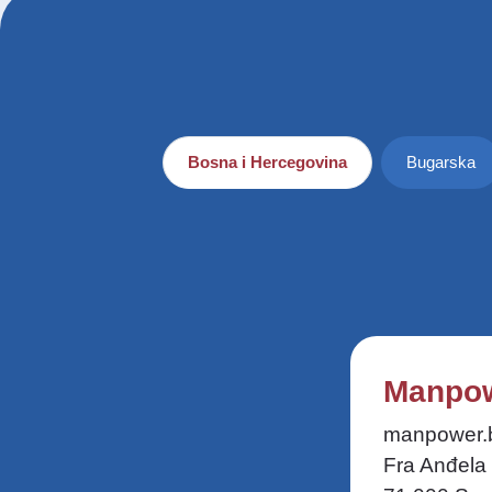
Bosna i Hercegovina
Bugarska
Manpow
manpower.
Fra Anđela 