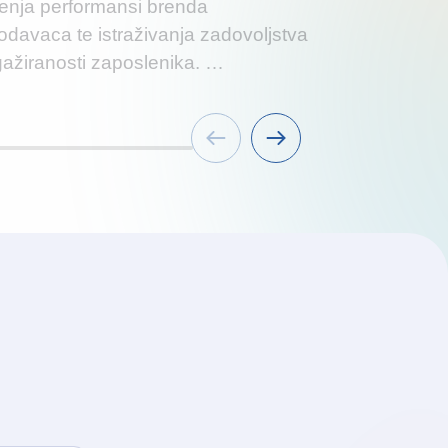
kroz cijeli pro
enja performansi brenda
preseljenja, uk
odavaca te istraživanja zadovoljstva
gažiranosti zaposlenika. …