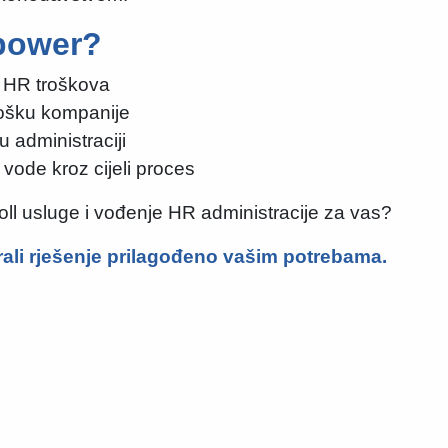
npower?
a HR troškova
rošku kompanije
 administraciji
 vode kroz cijeli proces
ll usluge i vođenje HR administracije za vas?
rali rješenje prilagođeno vašim potrebama.