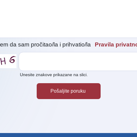
i
em da sam pročitao/la i prihvatio/la
Pravila privatno
Unesite znakove prikazane na slici.