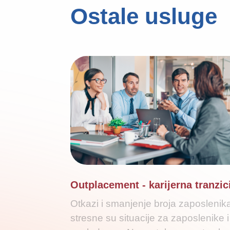
Ostale usluge
Outplacement - karijerna tranzic
Otkazi i smanjenje broja zaposlenik
stresne su situacije za zaposlenike i