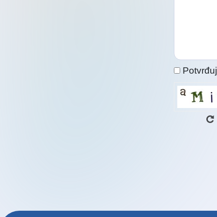
kontaktiral
Potvrđuj