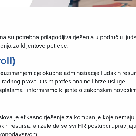
 su potrebna prilagodljiva rješenja u području ljud
enja za klijentove potrebe.
oll)
reuzimanjem cjelokupne administracije ljudskih resur
e radnog prava. Osim profesionalne i brze usluge
platama i informiramo klijente o zakonskim novosti
lova je efikasno rješenje za kompanije koje nemaju
skih resursa, ali žele da se svi HR postupci upravljaj
zakonodavstvom.