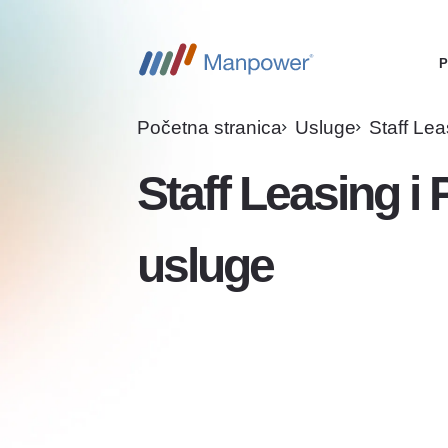
P
M
n
Početna stranica
Usluge
Staff Lea
Staff Leasing i 
usluge