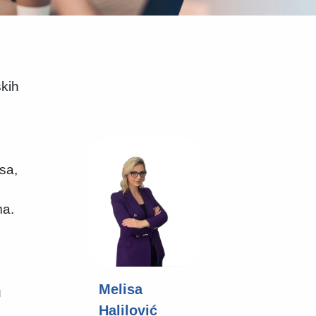
skih
sa,
ma.
Melisa
u
Halilović