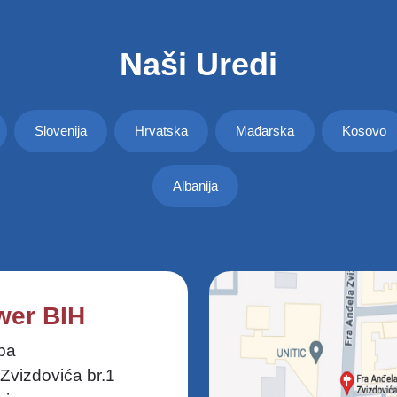
Naši Uredi
Slovenija
Hrvatska
Mađarska
Kosovo
Albanija
er BIH
ba
Zvizdovića br.1