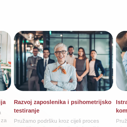
ija
Razvoj zaposlenika i psihometrijsko
Istr
testiranje
kom
a
 za
Pružamo podršku kroz cijeli proces
Pruž