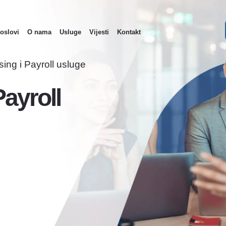
oslovi
O nama
Usluge
Vijesti
Kontakt
ain
avigation
sing i Payroll usluge
Payroll