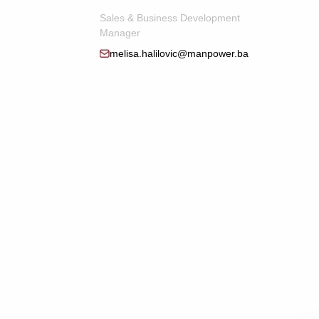
Sales & Business Development
Manager
melisa.halilovic@manpower.ba