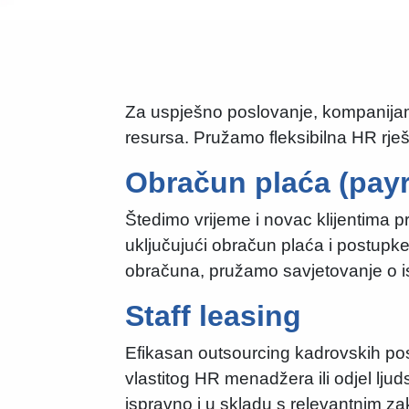
Za uspješno poslovanje, kompanijama
resursa. Pružamo fleksibilna HR rješ
Obračun plaća (payr
Štedimo vrijeme i novac klijentima p
uključujući obračun plaća i postupk
obračuna, pružamo savjetovanje o is
Staff leasing
Efikasan outsourcing kadrovskih pos
vlastitog HR menadžera ili odjel ljud
ispravno i u skladu s relevantnim 