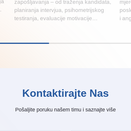
ga
zapošljavanja – od traženja kandidata,
mjer
…
planiranja intervjua, psihometrijskog
posl
testiranja, evaluacije motivacije…
i an
Kontaktirajte Nas
Pošaljite poruku našem timu i saznajte više