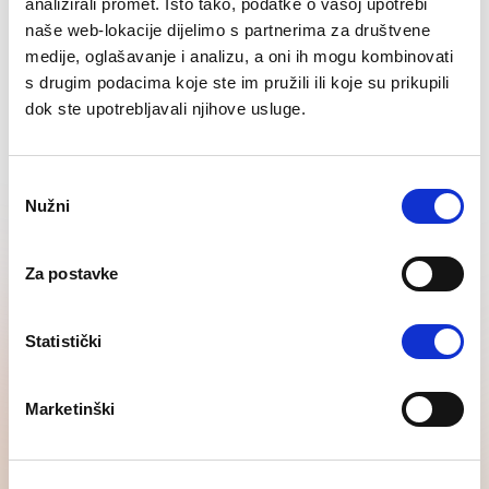
analizirali promet. Isto tako, podatke o vašoj upotrebi
pretraga i selekcija
naše web-lokacije dijelimo s partnerima za društvene
medije, oglašavanje i analizu, a oni ih mogu kombinovati
Vidi sve
s drugim podacima koje ste im pružili ili koje su prikupili
dok ste upotrebljavali njihove usluge.
Consent
Nužni
Selection
Staff Leasing i Payroll
usluge
Za postavke
Vidi sve
Statistički
Marketinški
Istraživanje plaća, tržišta i