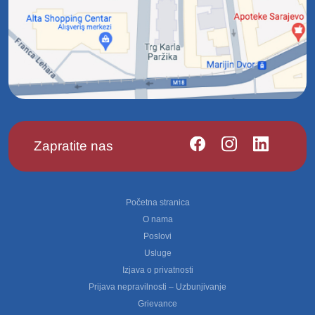
Zapratite nas
Footer
Početna stranica
O nama
Poslovi
Usluge
Izjava o privatnosti
Prijava nepravilnosti – Uzbunjivanje
Grievance