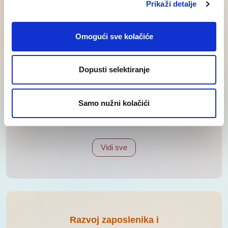
Prikaži detalje
kompanija
Vidi sve
Omogući sve kolačiće
Dopusti selektiranje
Samo nužni kolačići
Regrutacija za strana
tržišta
Vidi sve
Razvoj zaposlenika i