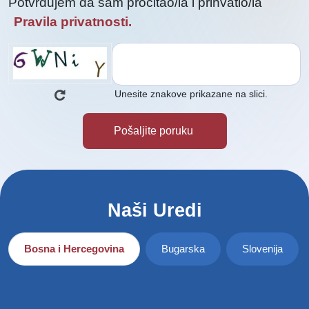
Potvrđujem da sam pročitao/la i prihvatio/la
Pravila privatnosti.
Unesite znakove prikazane na slici.
Naši Uredi
Bosna i Hercegovina
Bugarska
Slovenija