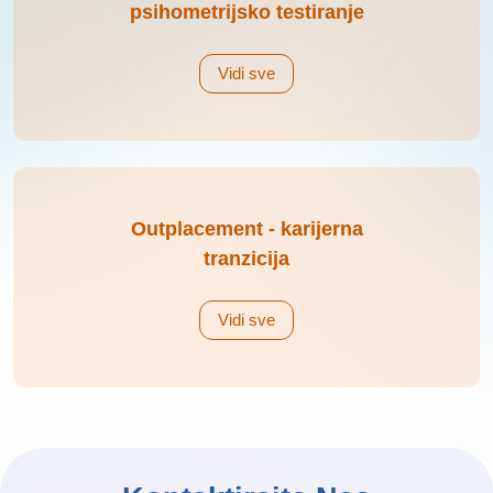
psihometrijsko testiranje
Vidi sve
Outplacement - karijerna
tranzicija
Vidi sve