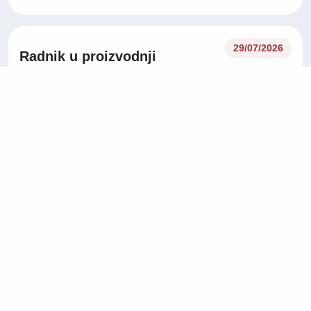
29/07/2026
Radnik u proizvodnji
Proizvodnja
Slovenija
Na licu mjesta
Operater/ka korisničke
27/07/2026
podrške na njemačkom jeziku
Korisnička podrška
Tuzla
Na licu mjesta