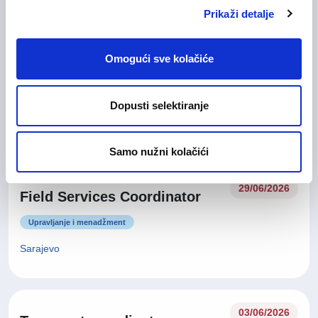
Prikaži detalje
Operater/ka u odjelu Quality
30/06/2026
Omogući sve kolačiće
Call
Korisnička podrška
Dopusti selektiranje
Sarajevo
Na licu mjesta
Samo nužni kolačići
29/06/2026
Field Services Coordinator
Upravljanje i menadžment
Sarajevo
03/06/2026