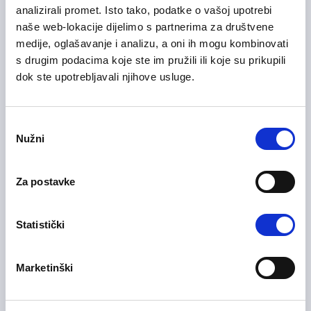
Office Administrator
analizirali promet. Isto tako, podatke o vašoj upotrebi
naše web-lokacije dijelimo s partnerima za društvene
Administracija / uredski poslovi
medije, oglašavanje i analizu, a oni ih mogu kombinovati
Sarajevo
Na licu mjesta
s drugim podacima koje ste im pružili ili koje su prikupili
dok ste upotrebljavali njihove usluge.
06/07/2026
Voditelj slušnog centra
Consent
Nužni
Selection
Administracija / uredski poslovi
Sarajevo
Na licu mjesta
Za postavke
Statistički
06/07/2026
Voditelj slušnog centra
Marketinški
Administracija / uredski poslovi
Bihać
Na licu mjesta