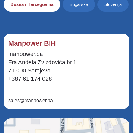
Bosna i Hercegovina
Bugarska
Slovenija
Manpower BIH
manpower.ba
Fra Anđela Zvizdovića br.1
71 000 Sarajevo
+387 61 174 028
sales@manpower.ba