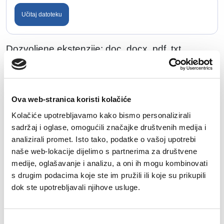
Učitaj datoteku
Dozvoljene ekstenzije: doc, docx, pdf, txt.
Maksimalna veličina datoteke: 50MB.
Koliko godina relevantnog iskustva imate za
poziciju na koju se prijavljujete?
Ova web-stranica koristi kolačiće
Kolačiće upotrebljavamo kako bismo personalizirali
sadržaj i oglase, omogućili značajke društvenih medija i
analizirali promet. Isto tako, podatke o vašoj upotrebi
naše web-lokacije dijelimo s partnerima za društvene
Koja su Vaša finansijska očekivanja?
medije, oglašavanje i analizu, a oni ih mogu kombinovati
s drugim podacima koje ste im pružili ili koje su prikupili
dok ste upotrebljavali njihove usluge.
Jeste li spremni na relokaciju?
Consent