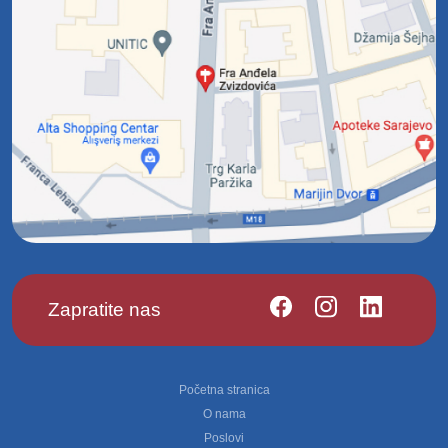
Zapratite nas
Footer
Početna stranica
O nama
Poslovi