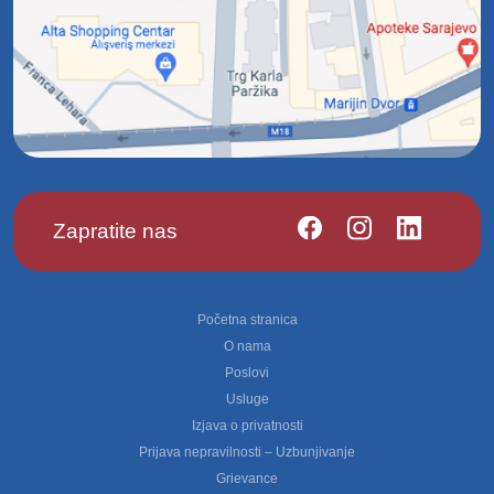
Zapratite nas
Footer
Početna stranica
O nama
Poslovi
Usluge
Izjava o privatnosti
Prijava nepravilnosti – Uzbunjivanje
Grievance