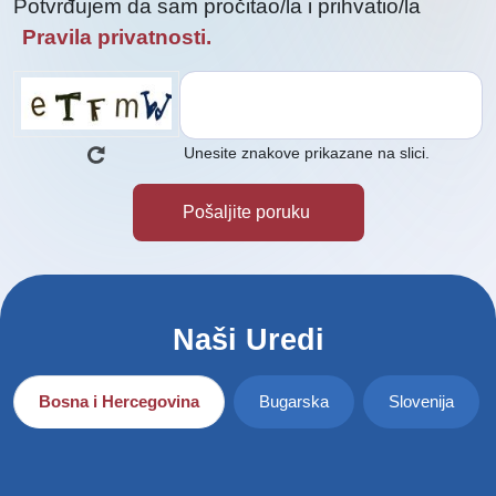
Potvrđujem da sam pročitao/la i prihvatio/la
Pravila privatnosti.
Unesite znakove prikazane na slici.
Naši Uredi
Bosna i Hercegovina
Bugarska
Slovenija