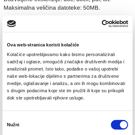
Maksimalna veličina datoteke: 50MB.
Koliko godina relevantnog iskustva imate za
poziciju na koju se prijavljujete?
Ova web-stranica koristi kolačiće
Kolačiće upotrebljavamo kako bismo personalizirali
sadržaj i oglase, omogućili značajke društvenih medija i
Koja su Vaša finansijska očekivanja?
analizirali promet. Isto tako, podatke o vašoj upotrebi
naše web-lokacije dijelimo s partnerima za društvene
medije, oglašavanje i analizu, a oni ih mogu kombinovati
s drugim podacima koje ste im pružili ili koje su prikupili
Jeste li spremni na relokaciju?
dok ste upotrebljavali njihove usluge.
Da
Ne
Consent
Nužni
Selection