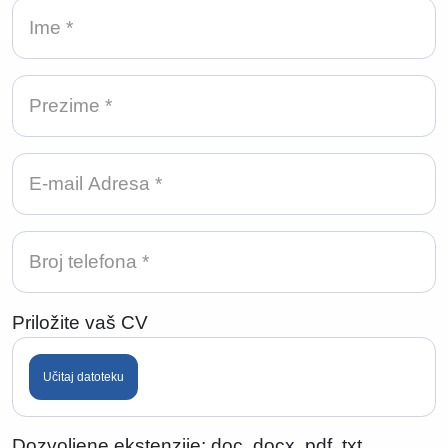
Priložite vaš CV
Učitaj datoteku
Dozvoljene ekstenzije: doc, docx, pdf, txt.