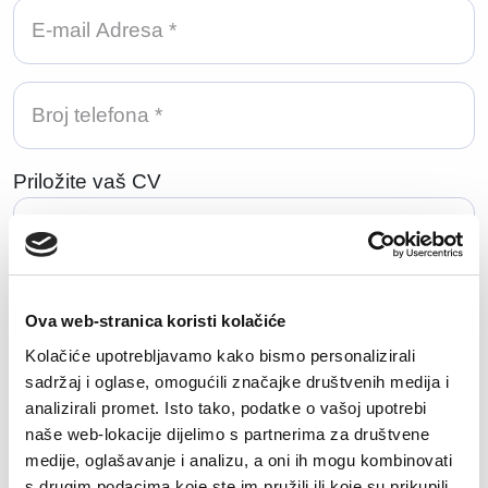
Priložite vaš CV
Učitaj datoteku
Dozvoljene ekstenzije: doc, docx, pdf, txt.
Ova web-stranica koristi kolačiće
Maksimalna veličina datoteke: 50MB.
Kolačiće upotrebljavamo kako bismo personalizirali
sadržaj i oglase, omogućili značajke društvenih medija i
Koliko godina relevantnog iskustva imate za
analizirali promet. Isto tako, podatke o vašoj upotrebi
poziciju na koju se prijavljujete?
naše web-lokacije dijelimo s partnerima za društvene
medije, oglašavanje i analizu, a oni ih mogu kombinovati
s drugim podacima koje ste im pružili ili koje su prikupili