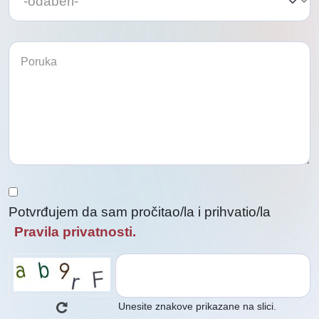
temu
temu
da
da
biste
biste
nas
kontaktirali
nas
kontaktirali
Potvrđujem da sam pročitao/la i prihvatio/la
Pravila privatnosti.
Unesite znakove prikazane na slici.