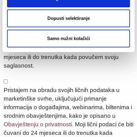
svrhe zapošljavanja, uključujući razmatranje
moje prijave za trenutne i buduće poslovne
Dopusti selektiranje
prilike, procjenu mojih vještina i profila, kao i
pozivanje na programe obuke i profesionalnog
Samo nužni kolačići
razvoja, kako je opisano u
Obavještenju o
privatnosti.
Moji lični podaci će biti čuvani do 24
mjeseca ili do trenutka kada povučem svoju
saglasnost.
Pristajem na obradu svojih ličnih podataka u
marketinške svrhe, uključujući primanje
informacija o događajima, webinarima, biltenima i
srodnim obavještenjima, kako je opisano u
Obavještenju o privatnosti.
Moji lični podaci će biti
čuvani do 24 mjeseca ili do trenutka kada