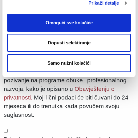
Koliki je Vaš otkazni rok?
Prikaži detalje
Omogući sve kolačiće
Dopusti selektiranje
Pristajem na obradu svojih ličnih podataka u
*
svrhe zapošljavanja, uključujući razmatranje
moje prijave za trenutne i buduće poslovne
Samo nužni kolačići
prilike, procjenu mojih vještina i profila, kao i
pozivanje na programe obuke i profesionalnog
razvoja, kako je opisano u
Obavještenju o
privatnosti.
Moji lični podaci će biti čuvani do 24
mjeseca ili do trenutka kada povučem svoju
saglasnost.