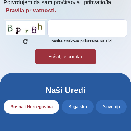
Potvrđujem da sam pročitao/la i prihvatio/la
Pravila privatnosti.
Unesite znakove prikazane na slici.
Naši Uredi
Bosna i Hercegovina
Bugarska
Slovenija