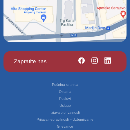
Zapratite nas
Footer
Početna stranica
O nama
Poslovi
Usluge
Izjava o privatnosti
Prijava nepravilnosti – Uzbunjivanje
Grievance