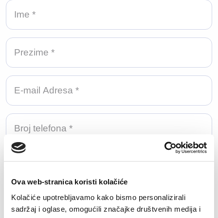
Priložite vaš CV
Ova web-stranica koristi kolačiće
Učitaj datoteku
Kolačiće upotrebljavamo kako bismo personalizirali
sadržaj i oglase, omogućili značajke društvenih medija i
Dozvoljene ekstenzije: doc, docx, pdf, txt.