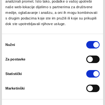
analizirali promet. Isto tako, podatke o vašoj upotrebi
Maksimalna veličina datoteke: 50MB.
naše web-lokacije dijelimo s partnerima za društvene
medije, oglašavanje i analizu, a oni ih mogu kombinovati
Koliko godina relevantnog iskustva imate za
s drugim podacima koje ste im pružili ili koje su prikupili
poziciju na koju se prijavljujete?
dok ste upotrebljavali njihove usluge.
Consent
Nužni
Selection
Koja su Vaša finansijska očekivanja?
Za postavke
Statistički
Jeste li spremni na relokaciju?
Da
Marketinški
Ne