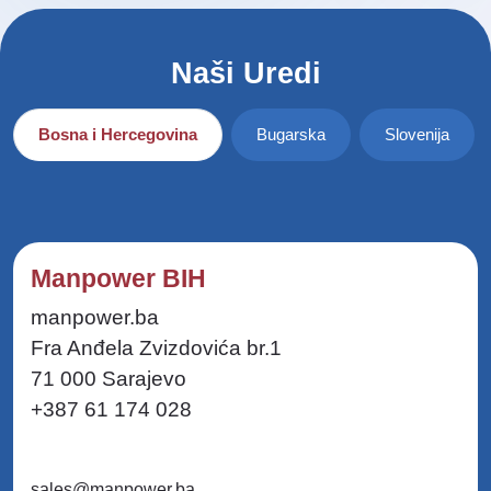
Naši Uredi
Bosna i Hercegovina
Bugarska
Slovenija
Manpower BIH
manpower.ba
Fra Anđela Zvizdovića br.1
71 000 Sarajevo
+387 61 174 028
sales@manpower.ba