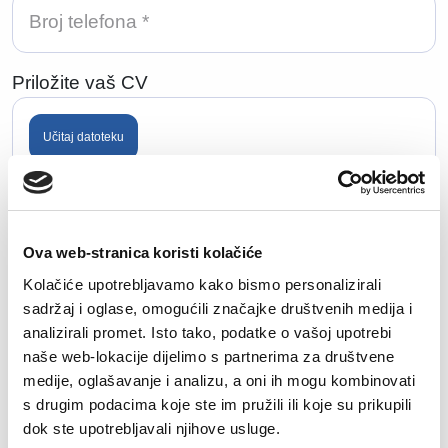
Priložite vaš CV
Učitaj datoteku
Dozvoljene ekstenzije: doc, docx, pdf, txt.
Maksimalna veličina datoteke: 50MB.
Ova web-stranica koristi kolačiće
Koliko godina relevantnog iskustva imate za
Kolačiće upotrebljavamo kako bismo personalizirali
poziciju na koju se prijavljujete?
sadržaj i oglase, omogućili značajke društvenih medija i
analizirali promet. Isto tako, podatke o vašoj upotrebi
naše web-lokacije dijelimo s partnerima za društvene
medije, oglašavanje i analizu, a oni ih mogu kombinovati
s drugim podacima koje ste im pružili ili koje su prikupili
Koja su Vaša finansijska očekivanja?
dok ste upotrebljavali njihove usluge.