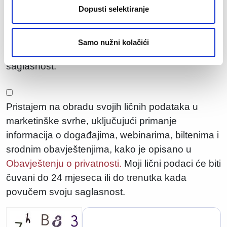
pozivanje na programe obuke i profesionalnog
Dopusti selektiranje
razvoja, kako je opisano u
Obavještenju o
privatnosti.
Moji lični podaci će biti čuvani do 24
Samo nužni kolačići
mjeseca ili do trenutka kada povučem svoju
saglasnost.
Pristajem na obradu svojih ličnih podataka u
marketinške svrhe, uključujući primanje
informacija o događajima, webinarima, biltenima i
srodnim obavještenjima, kako je opisano u
Obavještenju o privatnosti.
Moji lični podaci će biti
čuvani do 24 mjeseca ili do trenutka kada
povučem svoju saglasnost.