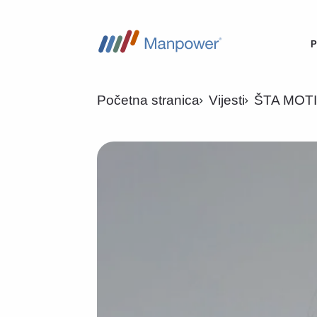
P
M
n
Početna stranica
Vijesti
ŠTA MOT