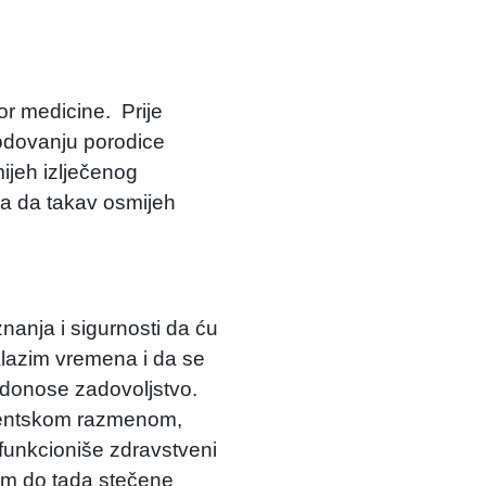
r medicine. Prije
odovanju porodice
ijeh izlječenog
 pa da takav osmijeh
nanja i sigurnosti da ću
nalazim vremena i da se
 donose zadovoljstvo.
udentskom razmenom,
funkcioniše zdravstveni
dim do tada stečene