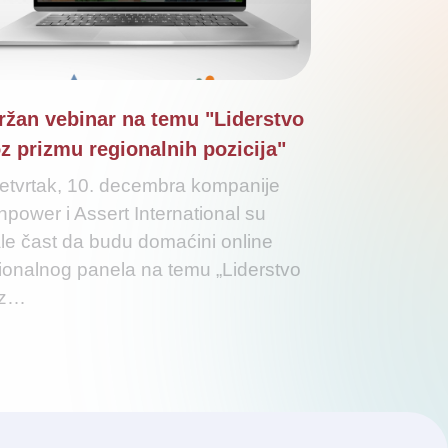
ržan vebinar na temu "Liderstvo
z prizmu regionalnih pozicija"
etvrtak, 10. decembra kompanije
power i Assert International su
le čast da budu domaćini online
ionalnog panela na temu „Liderstvo
oz…