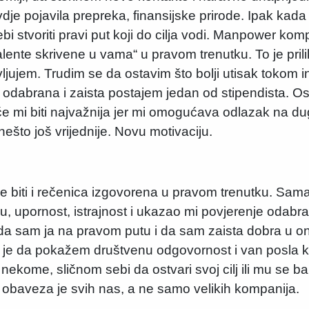
je pojavila prepreka, finansijske prirode. Ipak kada i
ebi stvoriti pravi put koji do cilja vodi. Manpower k
alente skrivene u vama“ u pravom trenutku. To je prili
avljujem. Trudim se da ostavim što bolji utisak tokom 
 odabrana i zaista postajem jedan od stipendista. Os
će mi biti najvažnija jer mi omogućava odlazak na d
ešto još vrijednije. Novu motivaciju.
 biti i rečenica izgovorena u pravom trenutku. Sama
u, upornost, istrajnost i ukazao mi povjerenje odabr
i da sam ja na pravom putu i da sam zaista dobra u o
e da pokažem društvenu odgovornost i van posla ko
ome, sličnom sebi da ostvari svoj cilj ili mu se bare
obaveza je svih nas, a ne samo velikih kompanija.