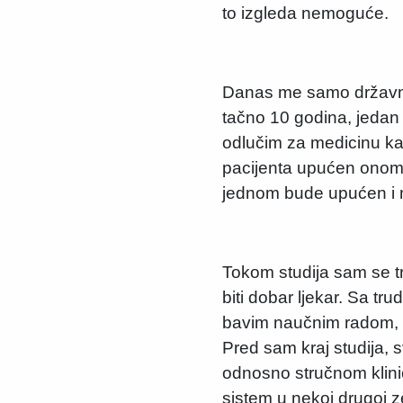
to izgleda nemoguće.
Danas me samo državni 
tačno 10 godina, jedan
odlučim za medicinu kao
pacijenta upućen onome 
jednom bude upućen i 
Tokom studija sam se tr
biti dobar ljekar. Sa t
bavim naučnim radom, k
Pred sam kraj studija,
odnosno stručnom klini
sistem u nekoj drugoj 