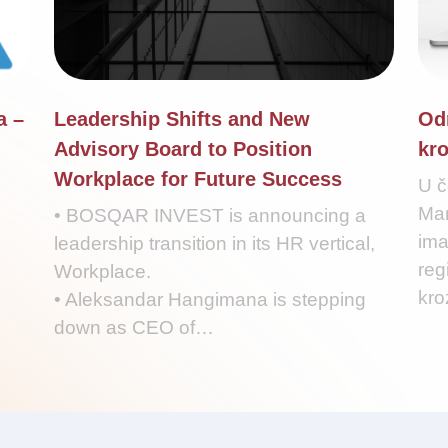
a –
Leadership Shifts and New
Od
Advisory Board to Position
kro
Workplace for Future Success
U č
Man
• BOSQAR INVEST is announcing a
ima
leadership transition in its HR vertical,
reg
Workplace.
kr
• Aleksandar Hangimana is stepping
down as CEO of…