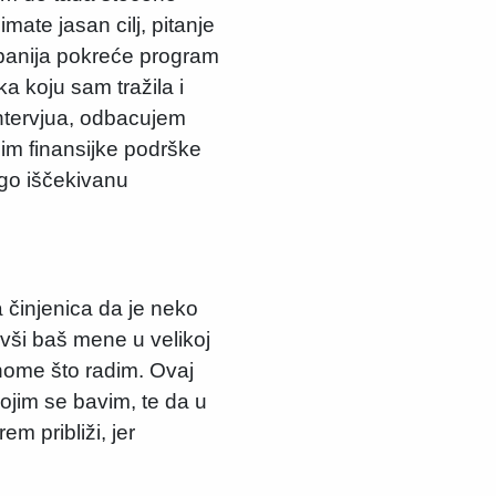
mate jasan cilj, pitanje
ompanija pokreće program
ka koju sam tražila i
intervjua, odbacujem
im finansijke podrške
ugo iščekivanu
 činjenica da je neko
avši baš mene u velikoj
nome što radim. Ovaj
jim se bavim, te da u
m približi, jer