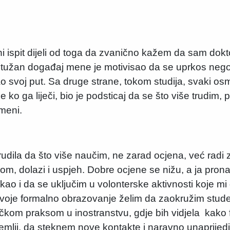
ispit dijeli od toga da zvanično kažem da sam dokto
 tužan događaj mene je motivisao da se uprkos neg
 svoj put. Sa druge strane, tokom studija, svaki osm
ko ga liječi, bio je podsticaj da se što više trudim,
meni.
udila da što više naučim, ne zarad ocjena, već radi z
rudom, dolazi i uspjeh. Dobre ocjene se nižu, a ja pro
ao i da se uključim u volonterske aktivnosti koje mi
 svoje formalno obrazovanje želim da zaokružim st
čkom praksom u inostranstvu, gdje bih vidjela kako 
zemlji, da steknem nove kontakte i naravno unaprije