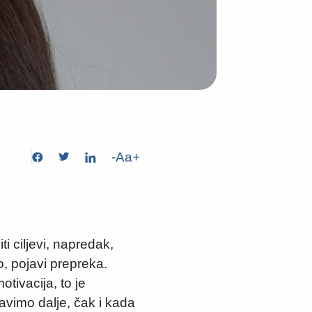
-
Aa
+
ti ciljevi, napredak,
o, pojavi prepreka.
tivacija, to je
tavimo dalje, čak i kada