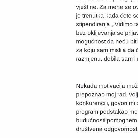
vještine. Za mene se ovd
je trenutka kada ćete s
stipendiranja ,,Vidimo t
bez oklijevanja se prij
mogućnost da neću biti
za koju sam mislila da 
razmjenu, dobila sam i n
Nekada motivacija može
prepoznao moj rad, volj
konkurenciji, govori m
program podstakao me j
budućnosti pomognem nek
društvena odgovornost 