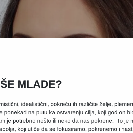
IŠE MLADE?
tični, idealistični, pokreću ih različite želje, plemeni
se ponekad na putu ka ostvarenju cilja, koji god on bi
je potrebno nešto ili neko da nas pokrene. To je mo
 spolja, koji utiče da se fokusiramo, pokrenemo i nas