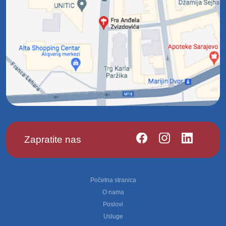
Zapratite nas
Footer
Početna stranica
O nama
Poslovi
Usluge