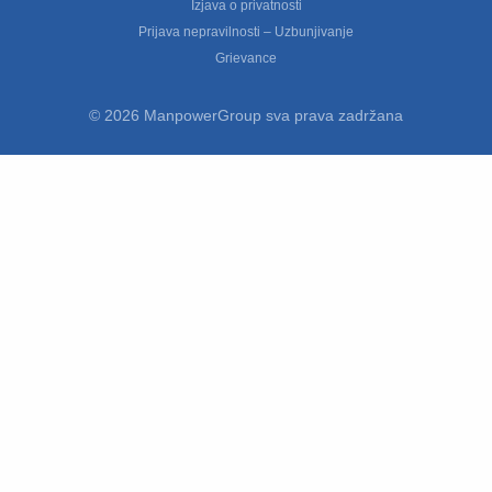
Izjava o privatnosti
Prijava nepravilnosti – Uzbunjivanje
Grievance
© 2026 ManpowerGroup sva prava zadržana