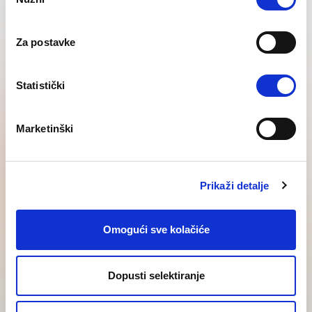
Selection
Regrutacija za strana
Za postavke
tržišta
Statistički
Vidi sve
Marketinški
Prikaži detalje
Posljednje
Regional SEE
Omogući sve kolačiće
vijesti
insights
Dopusti selektiranje