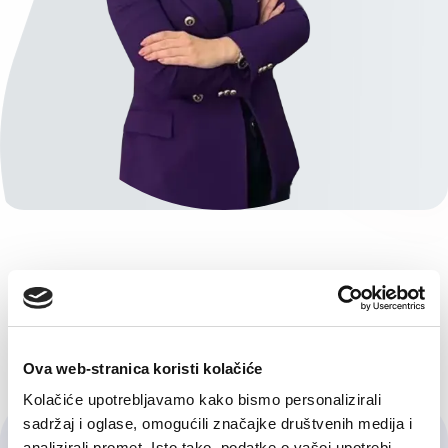
Ova web-stranica koristi kolačiće
Kolačiće upotrebljavamo kako bismo personalizirali
sadržaj i oglase, omogućili značajke društvenih medija i
Kontaktirajte Nas
analizirali promet. Isto tako, podatke o vašoj upotrebi