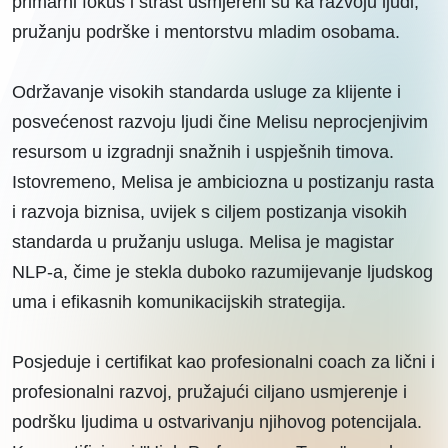
primarni fokus i strast usmjereni su ka razvoju ljudi,
pružanju podrške i mentorstvu mladim osobama.
Održavanje visokih standarda usluge za klijente i
posvećenost razvoju ljudi čine Melisu neprocjenjivim
resursom u izgradnji snažnih i uspješnih timova.
Istovremeno, Melisa je ambiciozna u postizanju rasta
i razvoja biznisa, uvijek s ciljem postizanja visokih
standarda u pružanju usluga. Melisa je magistar
NLP-a, čime je stekla duboko razumijevanje ljudskog
uma i efikasnih komunikacijskih strategija.
Posjeduje i certifikat kao profesionalni coach za lični i
profesionalni razvoj, pružajući ciljano usmjerenje i
podršku ljudima u ostvarivanju njihovog potencijala.