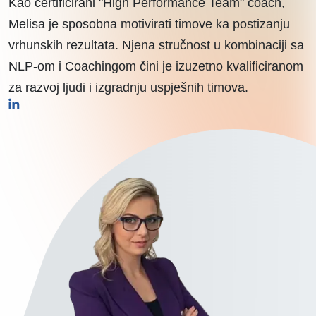
Kao certificirani "High Performance Team" coach,
Melisa je sposobna motivirati timove ka postizanju
vrhunskih rezultata. Njena stručnost u kombinaciji sa
NLP-om i Coachingom čini je izuzetno kvalificiranom
za razvoj ljudi i izgradnju uspješnih timova.