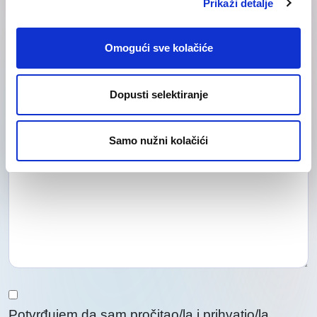
Prikaži detalje
Omogući sve kolačiće
Odaberite
Odaberite
Dopusti selektiranje
temu
temu
da
da
biste
Samo nužni kolačići
biste
nas
kontaktirali
nas
kontaktirali
Potvrđujem da sam pročitao/la i prihvatio/la